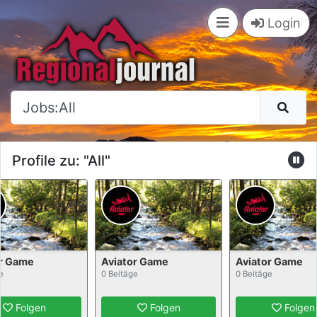
×
Login
Profile zu: "All"
or Game
Aviator Game
Aviator Game
e
0 Beitäge
0 Beitäge
Folgen
Folgen
Folgen