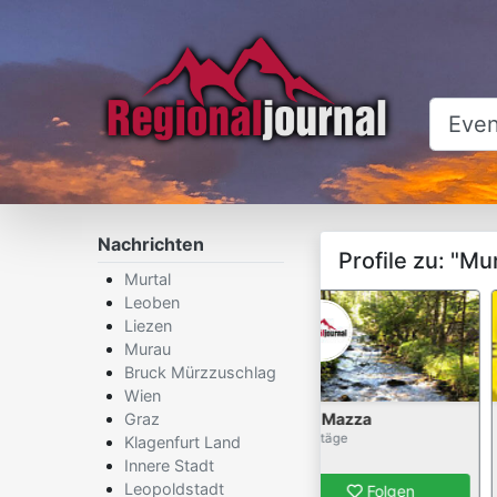
×
Nachrichten
Profile zu: "Mu
Murtal
Leoben
Liezen
Murau
Bruck Mürzzuschlag
Wien
Meisterinstallateur
Graz
Eva Mazza
W
3 Beitäge
0 Beitäge
3
Klagenfurt Land
Innere Stadt
Leopoldstadt
Folgen
Folgen