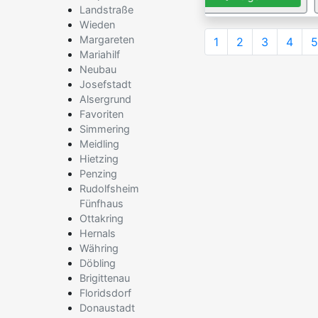
Landstraße
Wieden
Margareten
1
2
3
4
5
Mariahilf
Neubau
Josefstadt
Alsergrund
Favoriten
Simmering
Meidling
Hietzing
Penzing
Rudolfsheim
Fünfhaus
Ottakring
Hernals
Währing
Döbling
Brigittenau
Floridsdorf
Donaustadt