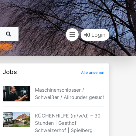
Login
Jobs
Alle ansehen
Maschinenschlosser /
Schweißer / Allrounder gesucht
rwehr Murau
Hannelore Spreitzer
Thomas Felfer
KÜCHENHILFE (m/w/d) – 30
0 Beitäge
0 Beitäge
Stunden | Gasthof
Schweizerhof | Spielberg
olgen
Folgen
Folgen