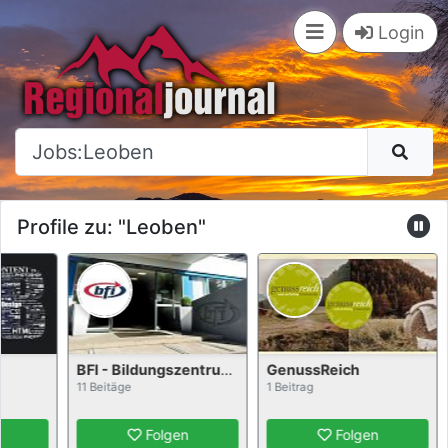
×
Login
Profile zu: "Leoben"
BFI - Bildungszentrum Leoben
GenussReich
11 Beitäge
1 Beitrag
Folgen
Folgen