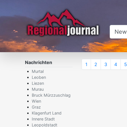
×
Nachrichten
1
2
3
4
5
Murtal
Leoben
Liezen
Murau
Bruck Mürzzuschlag
Wien
Graz
Klagenfurt Land
Innere Stadt
Leopoldstadt