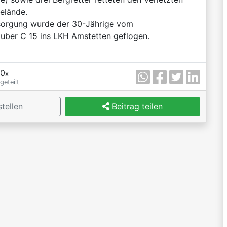
elände.
sorgung wurde der 30-Jährige vom
uber C 15 ins LKH Amstetten geflogen.
0
x
geteilt
tellen
Beitrag teilen