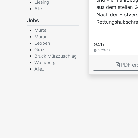
Liesing
aus dem steilen G
Alle...
Nach der Erstver
Jobs
Rettungshubschra
Murtal
Murau
Leoben
941
x
Graz
gesehen
Bruck Mürzzuschlag
Wolfsberg
PDF ers
Alle...
×