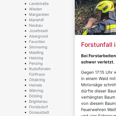
Landstraße
Wieden
Margareten
Mariahilf
Neubau
Josefstadt
© FF St. Gallen
Alsergrund
Favoriten
Forstunfall
Simmering
Meidling
Bei Forstarbeite
Hietzing
schwer verletzt.
Penzing
Rudolfsheim
Gegen 17:15 Uhr 
Fünfhaus
in einem Wald mit
Ottakring
Motorsäge schnitt
Hernals
Währing
dürfte dieser Bau
Döbling
verhängten Baum 
Brigittenau
von diesem Baum g
Floridsdorf
Feuerwehren Weiß
Donaustadt
und vier Fahrzeug