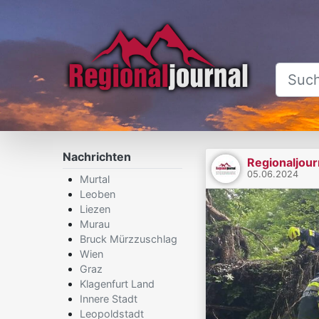
Nachrichten
Regionaljour
05.06.2024
Murtal
Leoben
Liezen
Murau
Bruck Mürzzuschlag
Wien
Graz
Klagenfurt Land
Innere Stadt
Leopoldstadt