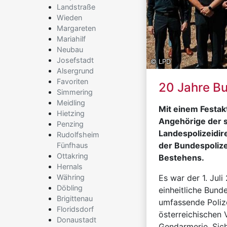
Landstraße
Wieden
Margareten
Mariahilf
Neubau
Josefstadt
© LPD
Alsergrund
Favoriten
20 Jahre Bu
Simmering
Meidling
Mit einem Festak
Hietzing
Angehörige der s
Penzing
Landespolizeidir
Rudolfsheim
der Bundespolize
Fünfhaus
Ottakring
Bestehens.
Hernals
Währing
Es war der 1. Juli
Döbling
einheitliche Bunde
Brigittenau
umfassende Polize
Floridsdorf
österreichischen 
Donaustadt
Gendarmerie, Sic