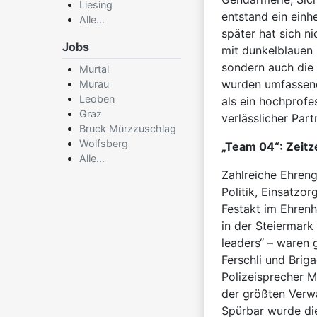
Liesing
entstand ein einh
Alle...
später hat sich n
Jobs
mit dunkelblauen 
sondern auch die 
Murtal
wurden umfassend 
Murau
Leoben
als ein hochprofes
Graz
verlässlicher Par
Bruck Mürzzuschlag
Wolfsberg
„Team 04“: Zeit
Alle...
Zahlreiche Ehreng
Politik, Einsatzo
Festakt im Ehrenh
in der Steiermark
leaders“ – waren
Ferschli und Briga
Polizeisprecher 
der größten Verwa
Spürbar wurde die