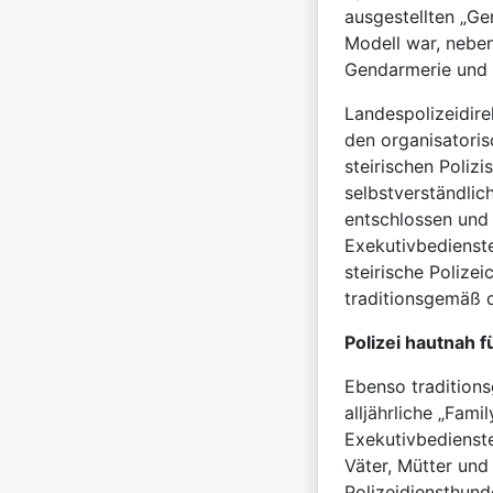
ausgestellten „G
Modell war, neben
Gendarmerie und P
Landespolizeidire
den organisatori
steirischen Polizi
selbstverständlic
entschlossen und 
Exekutivbedienstet
steirische Poliz
traditionsgemäß d
Polizei hautnah f
Ebenso tradition
alljährliche „Fami
Exekutivbedienstet
Väter, Mütter un
Polizeidiensthund