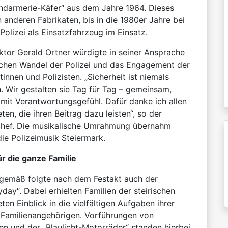
endarmerie-Käfer“ aus dem Jahre 1964. Dieses
 anderen Fabrikaten, bis in die 1980er Jahre bei
olizei als Einsatzfahrzeug im Einsatz.
ktor Gerald Ortner würdigte in seiner Ansprache
schen Wandel der Polizei und das Engagement der
stinnen und Polizisten. „Sicherheit ist niemals
h. Wir gestalten sie Tag für Tag – gemeinsam,
mit Verantwortungsgefühl. Dafür danke ich allen
en, die ihren Beitrag dazu leisten“, so der
eichef. Die musikalische Umrahmung übernahm
ie Polizeimusik Steiermark.
ür die ganze Familie
sgemäß folgte nach dem Festakt auch der
lyday“. Dabei erhielten Familien der steirischen
en Einblick in die vielfältigen Aufgaben ihrer
d Familienangehörigen. Vorführungen von
en und der „Blaulicht-Motorräder“ standen hierbei