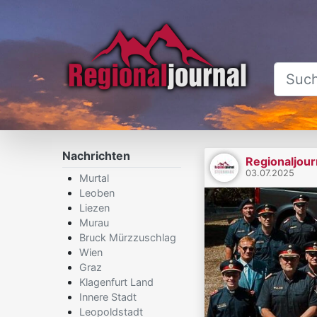
Nachrichten
Regionaljour
03.07.2025
Murtal
Leoben
Liezen
Murau
Bruck Mürzzuschlag
Wien
Graz
Klagenfurt Land
Innere Stadt
Leopoldstadt