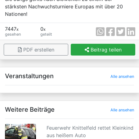
stärksten Nachwuchsturniere Europas mit über 20
Nationen!
7447
0
x
x
gesehen
geteilt
PDF erstellen
Beitrag teilen
×
Veranstaltungen
Alle ansehen
Weitere Beiträge
Alle ansehen
Feuerwehr Knittelfeld rettet Kleinkind
aus heißem Auto