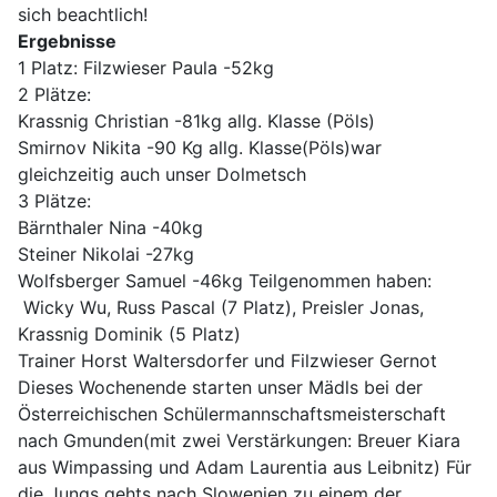
sich beachtlich!
Ergebnisse
1 Platz: Filzwieser Paula -52kg
2 Plätze:
Krassnig Christian -81kg allg. Klasse (Pöls)
Smirnov Nikita -90 Kg allg. Klasse(Pöls)war
gleichzeitig auch unser Dolmetsch
3 Plätze:
Bärnthaler Nina -40kg
Steiner Nikolai -27kg
Wolfsberger Samuel -46kg Teilgenommen haben:
Wicky Wu, Russ Pascal (7 Platz), Preisler Jonas,
Krassnig Dominik (5 Platz)
Trainer Horst Waltersdorfer und Filzwieser Gernot
Dieses Wochenende starten unser Mädls bei der
Österreichischen Schülermannschaftsmeisterschaft
nach Gmunden(mit zwei Verstärkungen: Breuer Kiara
aus Wimpassing und Adam Laurentia aus Leibnitz) Für
die Jungs gehts nach Slowenien zu einem der