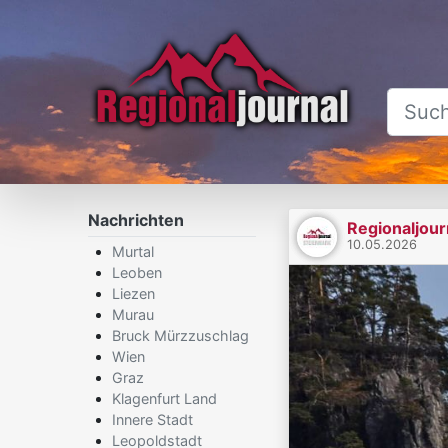
Nachrichten
Regionaljour
10.05.2026
Murtal
Leoben
Liezen
Murau
Bruck Mürzzuschlag
Wien
Graz
Klagenfurt Land
Innere Stadt
Leopoldstadt