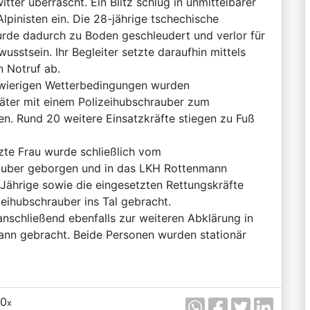
tter überrascht. Ein Blitz schlug in unmittelbarer
lpinisten ein. Die 28-jährige tschechische
urde dadurch zu Boden geschleudert und verlor für
usstsein. Ihr Begleiter setzte daraufhin mittels
n Notruf ab.
wierigen Wetterbedingungen wurden
täter mit einem Polizeihubschrauber zum
en. Rund 20 weitere Einsatzkräfte stiegen zu Fuß
.
zte Frau wurde schließlich vom
uber geborgen und in das LKH Rottenmann
Jährige sowie die eingesetzten Rettungskräfte
eihubschrauber ins Tal gebracht.
nschließend ebenfalls zur weiteren Abklärung in
nn gebracht. Beide Personen wurden stationär
0
x