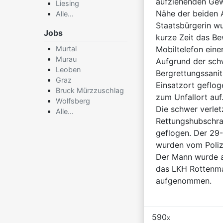
aufziehenden Gewi
Liesing
Nähe der beiden A
Alle...
Staatsbürgerin w
Jobs
kurze Zeit das Bew
Murtal
Mobiltelefon eine
Murau
Aufgrund der sch
Leoben
Bergrettungssani
Graz
Einsatzort geflog
Bruck Mürzzuschlag
zum Unfallort auf
Wolfsberg
Die schwer verlet
Alle...
Rettungshubschra
geflogen. Der 29-
wurden vom Poliz
Der Mann wurde a
das LKH Rottenma
aufgenommen.
590
x