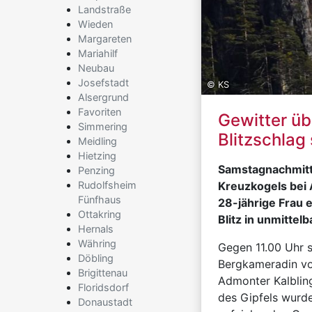
Landstraße
Wieden
Margareten
Mariahilf
Neubau
Josefstadt
© KS
Alsergrund
Favoriten
Gewitter üb
Simmering
Blitzschlag
Meidling
Hietzing
Samstagnachmitt
Penzing
Rudolfsheim
Kreuzkogels bei 
Fünfhaus
28-jährige Frau 
Ottakring
Blitz in unmitte
Hernals
Währing
Gegen 11.00 Uhr s
Döbling
Bergkameradin von
Brigittenau
Admonter Kalbling
Floridsdorf
des Gipfels wurde
Donaustadt