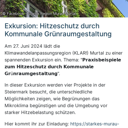
© Facebook - Starke Region Murau Murtal
Exkursion: Hitzeschutz durch
Kommunale Grünraumgestaltung
Am 27. Juni 2024 lädt die
Klimawandelanpassungsregion (KLAR!) Murtal zu einer
spannenden Exkursion ein. Thema: "𝗣𝗿𝗮𝘅𝗶𝘀𝗯𝗲𝗶𝘀𝗽𝗶𝗲𝗹𝗲
𝘇𝘂𝗺 𝗛𝗶𝘁𝘇𝗲𝘀𝗰𝗵𝘂𝘁𝘇 𝗱𝘂𝗿𝗰𝗵 𝗞𝗼𝗺𝗺𝘂𝗻𝗮𝗹𝗲
𝗚𝗿ü𝗻𝗿𝗮𝘂𝗺𝗴𝗲𝘀𝘁𝗮𝗹𝘁𝘂𝗻𝗴".
In dieser Exkursion werden vier Projekte in der
Steiermark besucht, die unterschiedliche
Möglichkeiten zeigen, wie Begrünungen das
Mikroklima begünstigen und die Umgebung vor
starker Hitzebelastung schützen.
Hier kommt ihr zur Einladung:
https://starkes-murau-