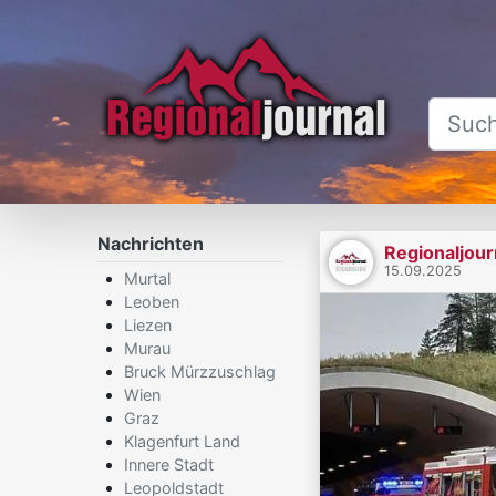
Nachrichten
Regionaljour
15.09.2025
Murtal
Leoben
Liezen
Murau
Bruck Mürzzuschlag
Wien
Graz
Klagenfurt Land
Innere Stadt
Leopoldstadt