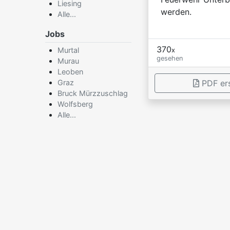
Liesing
werden.
Alle...
Jobs
370
Murtal
x
gesehen
Murau
Leoben
Graz
PDF ers
Bruck Mürzzuschlag
Wolfsberg
Alle...
×