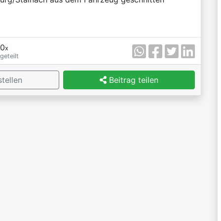
0
x
geteilt
tellen
Beitrag teilen