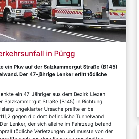
erkehrsunfall in Pürgg
te ein Pkw auf der Salzkammergut Straße (B145)
lwand. Der 47-jährige Lenker erlitt tödliche
enkte ein 47-Jähriger aus dem Bezirk Liezen
er Salzkammergut Straße (B145) in Richtung
islang ungeklärter Ursache prallte er bei
111,2 gegen die dort befindliche Tunnelwand
 Der Lenker, der sich alleine im Fahrzeug befand,
Anprall tödliche Verletzungen und musste von der
urg/Stainach aus dem Fahrzeug geschnitten