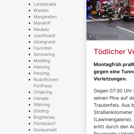
Landstraße
Wieden
Margareten
Mariahilf
Neubau
Josefstadt
© FF Unterburg
Alsergrund
Favoriten
Tödlicher V
Simmering
Meidling
Montagfrüh prall
Hietzing
gegen eine Tunne
Penzing
Verletzungen.
Rudolfsheim
Fünfhaus
Gegen 07:30 Uhr l
Ottakring
seinen Pkw auf d
Hernals
Währing
Trautenfels. Aus b
Döbling
Straßenkilometer 
Brigittenau
(Lawinengalerie).
Floridsdorf
erlitt durch den 
Donaustadt
Feuerwehr Unterb