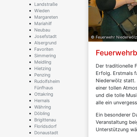
Landstraße
Wieden
Margareten
Mariahilf
Neubau
Josefstadt
© Feuerwehr Niederwölz
Alsergrund
Favoriten
Feuerwehrb
Simmering
Meidling
Der traditionelle
Hietzing
Erfolg. Erstmals 
Penzing
Niederwölz statt.
Rudolfsheim
einer tollen Atmo
Fünfhaus
Ottakring
und die tolle Mus
Hernals
alle ein unverges
Währing
Döbling
Ein besonderer Da
Brigittenau
Veranstaltung bei
Floridsdorf
Unterstützung wä
Donaustadt