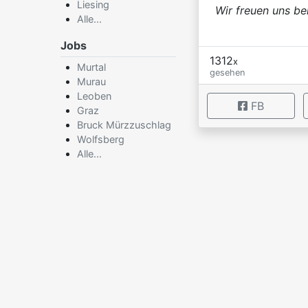
Liesing
Wir freuen uns be
Alle...
Jobs
1312
x
Murtal
gesehen
Murau
Leoben
FB
Graz
Bruck Mürzzuschlag
Wolfsberg
×
Alle...