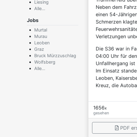
Liesing
Neben dem Fahrze
Alle...
einen 54-Jährigen
Jobs
Schmerzen klagt
Feuerwehrsanitäte
Murtal
Verletzungen unb
Murau
Leoben
Die S36 war in Fa
Graz
Bruck Mürzzuschlag
04:00 Uhr für de
Wolfsberg
Unfallhergang ist
Alle...
Im Einsatz stande
Leoben, Kaisersbe
Kreuz, die Autobah
1656
x
gesehen
PDF ers