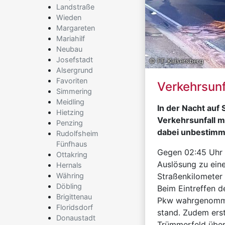
Landstraße
Wieden
Margareten
Mariahilf
Neubau
Josefstadt
© FF Kaisersberg
Alsergrund
Favoriten
Verkehrsunf
Simmering
Meidling
In der Nacht auf
Hietzing
Verkehrsunfall m
Penzing
dabei unbestimm
Rudolfsheim
Fünfhaus
Gegen 02:45 Uhr 
Ottakring
Auslösung zu eine
Hernals
Währing
Straßenkilometer 
Döbling
Beim Eintreffen d
Brigittenau
Pkw wahrgenommen
Floridsdorf
stand. Zudem erst
Donaustadt
Trümmerfeld über