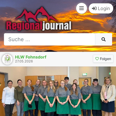
Login
HLW Fohnsdorf
Folgen
27.05.2026