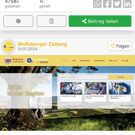
4758
1
x
x
gesehen
geteilt
Beitrag teilen
×
Wolfsberger Zeitung
Folgen
31.01.2024