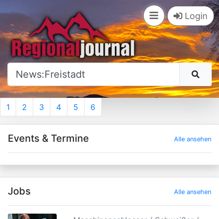
×
Login
1
2
3
4
5
6
Events & Termine
Alle ansehen
Jobs
Alle ansehen