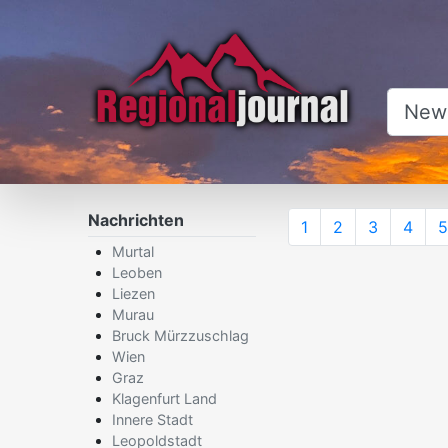
×
Nachrichten
1
2
3
4
5
Murtal
Leoben
Liezen
Murau
Bruck Mürzzuschlag
Wien
Graz
Klagenfurt Land
Innere Stadt
Leopoldstadt