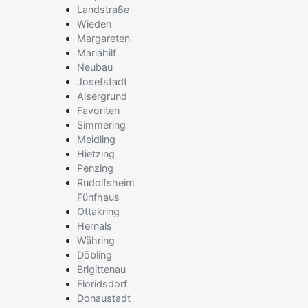
Landstraße
Wieden
Margareten
Mariahilf
Neubau
Josefstadt
Alsergrund
Favoriten
Simmering
Meidling
Hietzing
Penzing
Rudolfsheim
Fünfhaus
Ottakring
Hernals
Währing
Döbling
Brigittenau
Floridsdorf
Donaustadt